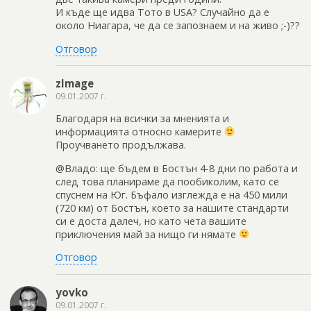
И къде ще идва Тото в USA? Случайно да е
около Ниагара, че да се запознаем и на живо ;-)??
Отговор
zImage
09.01.2007 г.
Благодаря на всички за мненията и
информацията относно камерите
Проучването продължава.
@Владо: ще бъдем в Бостън 4-8 дни по работа и
след това планираме да пообиколим, като се
спуснем на Юг. Бъфало изглежда е на 450 мили
(720 км) от Бостън, което за нашите стандарти
си е доста далеч, но като чета вашите
приключения май за нищо ги нямате
Отговор
yovko
09.01.2007 г.