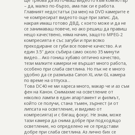
ще трябва да източваш видеото към компютър
– да, малко по-бързо, ама пак си е работа.
Главният недостатък (за мен) на DVD камерите е
че компресират видеото още при запис. Да,
накрая имаш готово ДВД, с което може и да не
се занимаваш повече, но ако решиш да правиш
нещо качествено, няма начин, защото MPEG-2
компресията е със загуби и при всяко
прекодиране се губи все повече качество. А и
един 3.5″ диск събира само около 35 минути
видео… Ако гониш хубаво оптично качество,
тези малките камерки не вършат много работа,
особено при слаба светлина. Но пък не е много
удобно да се размъква Canon XL или GL камера
по време на отпуска…
Това DC40 не ми хареса много, макар че и аз съм
фен на Канон. Снимахме на осветление от
няколко лампи в един апартамент и филмът,
който се получи, стана тъмен, зърнест (и от
липсата на осветление, и видимо от
компресията) и с бягащ фокус. Не знам, може
тази камера да снима добре при подходящо
осветление, но определено не се представи
добре при слаба светлина. Аз лично бих се