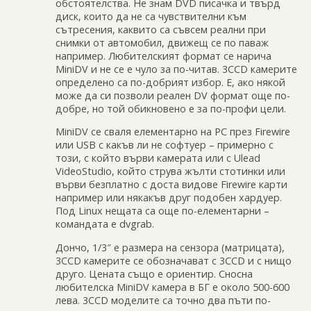
обстоятелства. Не знам DVD писачка и твърд
диск, които да не са чувствителни към
сътресения, каквито са съвсем реални при
снимки от автомобил, движещ се по паваж
например. Любителският формат се нарича
MiniDV и не се е чуло за по-читав. 3CCD камерите
определено са по-добрият избор. Е, ако някой
може да си позволи реален DV формат още по-
добре, но той обикновено е за по-профи цели.
MiniDV се сваля елементарно на PC през Firewire
или USB с какъв ли не софтуер – примерно с
този, с който върви камерата или с Ulead
VideoStudio, който струва жълти стотинки или
върви безплатно с доста видове Firewire карти
например или някакъв друг подобен хардуер.
Под Linux нещата са още по-елементарни –
командата е dvgrab.
Дончо, 1/3″ е размера на сензора (матрицата),
3CCD камерите се обозначават с 3CCD и с нищо
друго. Цената също е ориентир. Сносна
любителска MiniDV камера в БГ е около 500-600
лева. 3CCD моделите са точно два пъти по-