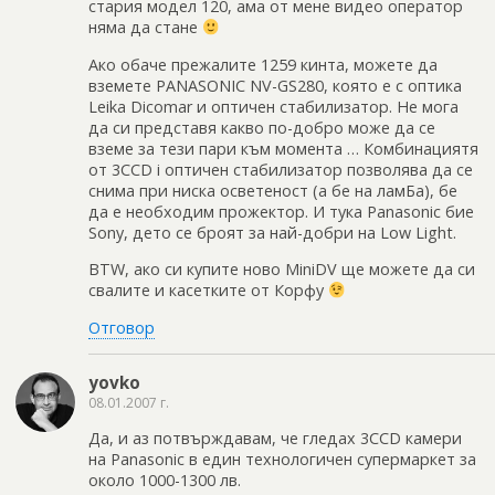
стария модел 120, ама от мене видео оператор
няма да стане
Ако обаче прежалите 1259 кинта, можете да
вземете PANASONIC NV-GS280, която е с оптика
Leika Dicomar и оптичен стабилизатор. Не мога
да си представя какво по-добро може да се
вземе за тези пари към момента … Комбинациятя
от 3CCD i оптичен стабилизатор позволява да се
снима при ниска осветеност (а бе на ламБа), бе
да е необходим прожектор. И тука Panasonic бие
Sony, дето се броят за най-добри на Low Light.
BTW, ако си купите ново MiniDV ще можете да си
свалите и касетките от Корфу
Отговор
yovko
08.01.2007 г.
Да, и аз потвърждавам, че гледах 3CCD камери
на Panasonic в един технологичен супермаркет за
около 1000-1300 лв.