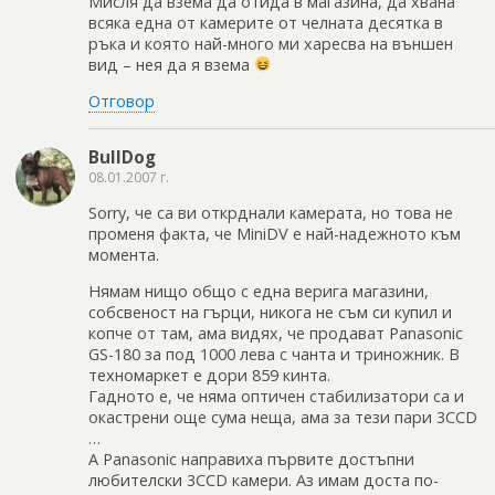
Мисля да взема да отида в магазина, да хвана
всяка една от камерите от челната десятка в
ръка и която най-много ми харесва на външен
вид – нея да я взема
Отговор
BullDog
08.01.2007 г.
Sorry, че са ви открднали камерата, но това не
променя факта, че MiniDV е най-надежното към
момента.
Нямам нищо общо с една верига магазини,
собсвеност на гърци, никога не съм си купил и
копче от там, ама видях, че продават Panasonic
GS-180 за под 1000 лева с чанта и триножник. В
техномаркет е дори 859 кинта.
Гадното е, че няма оптичен стабилизатори са и
окастрени още сума неща, ама за тези пари 3CCD
…
А Panasonic направиха първите достъпни
любителски 3CCD камери. Аз имам доста по-