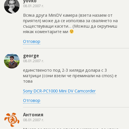
yovko
08.01.2007 г.
Всяка друга MiniDV камера (взета назаем от
приятел) може да се използва за свалянето на
съществуващи касети… (Можеш да окрупниш
някак коментарите ми
Отговор
george
08.01.2007 г.
единственото под 2-3 хиляди долара с 3
матрици (сони взели че преминали на cmos) е
това
Sony DCR-PC1000 Mini DV Camcorder
Отговор
Антония
08.01.2007 г.