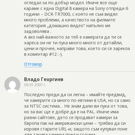
огледал за по-добър модел. Иначе все още
караме с една Digital 8 камера на Sony отпреди 6
години – DCR-TR7000, с която не съм видял
много проблеми, а качеството на филмите
категория „домашно видео“ напълно ме
задоволява .
А ако най-важното за теб е камерата да ти се
хареса ои не ти пука много-много от детайли,
цени и прочее, направи това, което си се зарекла
в коментар #12 :-).
Отговор
Владо Георгиев
09.01.2007 г.
Последно преди да си легна – имайте предвид,
че камерите са много по-евтини в USA, но са само
за NTSC система… Не знам дали ви пука от това,
но за вас ще е добре да е на PAL. Иначе има
разни сайтове, дето се продават камери за
Европа пак на американски цени – трябва да си
изровя старите URL-и, защото съм купувал поне
две такива камери преди години.