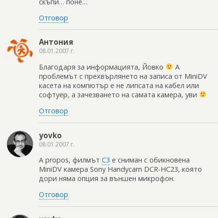
скъпи… поне…
Отговор
Антония
08.01.2007 г.
Благодаря за информацията, Йовко
А
проблемът с прехвърлянето на записа от MiniDV
касета на компютър е не липсата на кабел или
софтуер, а зачезването на самата камера, уви
Отговор
yovko
08.01.2007 г.
A propos, филмът
C3
е сниман с обикновена
MiniDV камера Sony Handycam DCR-HC23, която
дори няма опция за външен микрофон.
Отговор