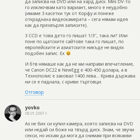
да записва на DVD или на хард диск. Mini DV-то
го изключвам като вариант, много е неудобно
(имаме 3 касетки тук от Корфу и понеже
откраднаха видеокамерата – сега нямам идея
как да прехвърля записите).
3 CCD е това дето го пишат 1/3″, така ли? Или
поне по щатските сайтове така го пишат, по
европейските и азиатските никъде не видях
подобен запис. Ех
И бтв нямаше как да не ми направи впечатление,
че Canon DC22 в NewEgg е 400-450 долара, а в
Технополис е заковал 1400 лева… Крива държава
ни се е паднала, с криви търговци.
Отговор
yovko
08.01.2007 г.
Аз не бих си купил камера, която записва на DVD
или недай си боже на твърд диск. Знам, че звучи
секси, но искам да мога да снимам при всякакви