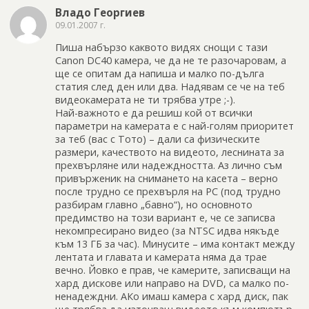
Владо Георгиев
09.01.2007 г.
Пиша набързо каквото видях снощи с тази
Canon DC40 камера, че да не те разочаровам, а
ще се опитам да напиша и малко по-дълга
статия след ден или два. Надявам се че на теб
видеокамерата не ти трябва утре ;-).
Най-важното е да решиш кой от всички
параметри на камерата е с най-голям приоритет
за теб (вас с Тото) – дали са физическите
размери, качеството на видеото, леснината за
прехвърляне или надеждността. Аз лично съм
привърженик на снимането на касета – верно
после трудно се прехвърля на PC (под трудно
разбирам главно „бавно“), но основното
предимство на този вариант е, че се записва
некомпресирано видео (за NTSC идва някъде
към 13 ГБ за час). Минусите – има контакт между
лентата и главата и камерата няма да трае
вечно. Йовко е прав, че камерите, записващи на
хард дискове или направо на DVD, са малко по-
ненадеждни. АКо имаш камера с хард диск, пак