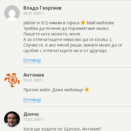
Владо Георгиев
09.01.2007 г.
Jabber и ICQ нямам в офиса
Май мейлове
трябва да почнем да поразмятаме малко.
Пишете като можете, моля.
А за отпечатъците няма кво да се косиш :).
Случва се. А ако някой реши, винаги може да се
сдобие с отпечатъците ни и от другаде.
Отговор
Антония
09.01.2007 г.
Пратих мейл. Даже мейлище
Отговор
Дончо
10.01.2007 г.
Кога ще ходите по Щатско, Антония?