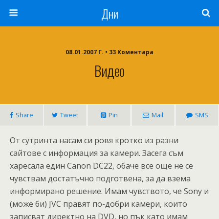
Дни
08.01.2007 Г. • 33 Коментара
Видео
Share
Tweet
Pin
Mail
SMS
От сутринта насам си ровя кротко из разни
сайтове с информация за камери. Засега съм
харесала един Canon DC22, обаче все още не се
чувствам достатъчно подготвена, за да взема
информирано решение. Имам чувството, че Sony и
(може би) JVC правят по-добри камери, които
записват директно на DVD, но пък като имам