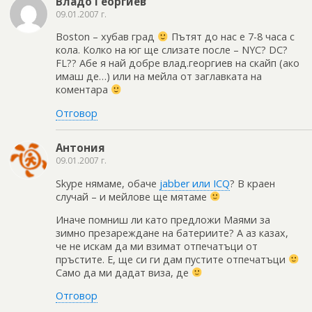
Владо Георгиев
09.01.2007 г.
Boston – хубав град
Пътят до нас е 7-8 часа с
кола. Колко на юг ще слизате после – NYC? DC?
FL?? Абе я най добре влад.георгиев на скайп (ако
имаш де…) или на мейла от заглавката на
коментара
Отговор
Антония
09.01.2007 г.
Skype нямаме, обаче
jabber или ICQ
? В краен
случай – и мейлове ще мятаме
Иначе помниш ли като предложи Маями за
зимно презареждане на батериите? А аз казах,
че не искам да ми взимат отпечатъци от
пръстите. Е, ще си ги дам пустите отпечатъци
Само да ми дадат виза, де
Отговор