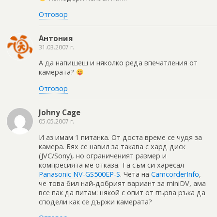
Отговор
Антония
31.03.2007 г.
А да напишеш и няколко реда впечатления от
камерата?
Отговор
Johny Cage
05.05.2007 г.
И аз имам 1 питанка. От доста време се чудя за
камера. Бях се навил за такава с хард диск
(JVC/Sony), но ограниченият размер и
компресията ме отказа. Та съм си харесал
Panasonic NV-GS500EP-S
. Чета на
CamcorderInfo
,
че това бил най-добрият вариант за miniDV, ама
все пак да питам: някой с опит от първа ръка да
сподели как се държи камерата?