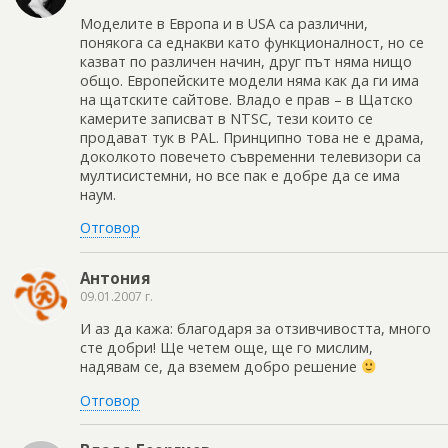
Моделите в Европа и в USA са различни,
понякога са еднакви като функционалност, но се
казват по различен начин, друг път няма нищо
общо. Европейските модели няма как да ги има
на щатските сайтове. Владо е прав – в Щатско
камерите записват в NTSC, тези които се
продават тук в PAL. Принципно това не е драма,
доколкото повечето съвременни телевизори са
мултисистемни, но все пак е добре да се има
наум.
Отговор
Антония
09.01.2007 г.
И аз да кажа: благодаря за отзивчивостта, много
сте добри! Ще четем още, ще го мислим,
надявам се, да вземем добро решение
Отговор