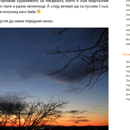
пробвам курабийките на пекарната, която е към кварталния
сп
Ми
о пиле и разни зеленчуци. А след вечеря ще си пуснем Crank
се
ди полунощ като баби
пи
ням
 успя да хване поредния залез.
20
ка
От
ми
на
Ко
Mi
мн
го
Ан
За
го
Mi
мн
го