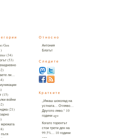
тегории
Относно
xt Gen
Антония
1)
Блогът
tter
(34)
огът
(53)
Следите
екидневно
32)
аете ли…
34)
муникации
6)
Кратките
т
(15)
лки войни
„Имаш шоколад на
32)
устната… Отляво…
нджа
(21)
Другото ляво.“
10
зарно
години ago
8)
Когато торентът
 мрежата
стои трети ден на
48)
99.5%…
10 години
 пътя
ago