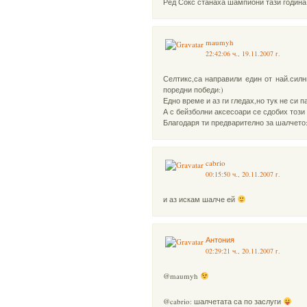
Ред Сокс станаха шампиони тази годин
maumyh
22:42:06 ч., 19.11.2007 г.
Селтикс,са направили един от най.силн
поредни победи:)
Едно време и аз ги гледах,но тук не си 
А с бейзболни аксесоари се сдобих този 
Благодаря ти предварително за шалчето:
cabrio
00:15:50 ч., 20.11.2007 г.
и аз искам шалче ей
Антония
02:29:21 ч., 20.11.2007 г.
@maumyh
@cabrio: шалчетата са по заслуги