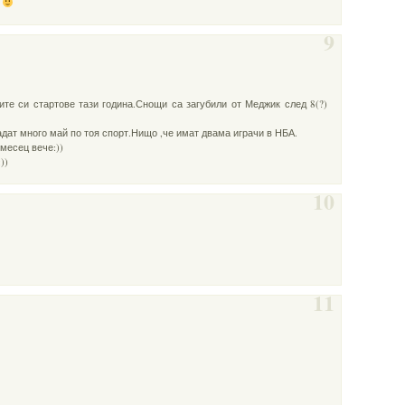
а
9
ите си стартове тази година.Снощи са загубили от Меджик след 8(?)
падат много май по тоя спорт.Нищо ,че имат двама играчи в НБА.
месец вече:))
))
10
11