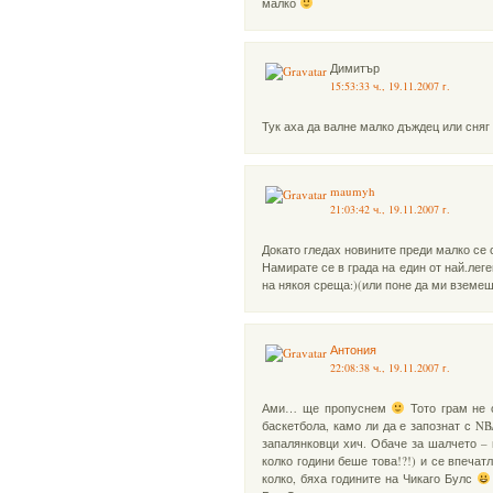
малко
Димитър
15:53:33 ч., 19.11.2007 г.
Тук аха да валне малко дъждец или сняг 
maumyh
21:03:42 ч., 19.11.2007 г.
Докато гледах новините преди малко се с
Намирате се в града на един от най.лег
на някоя среща:)(или поне да ми вземеш
Антония
22:08:38 ч., 19.11.2007 г.
Ами… ще пропуснем
Тото грам не 
баскетбола, камо ли да е запознат с NB
запалянковци хич. Обаче за шалчето 
колко години беше това!?!) и се впеча
колко, бяха годините на Чикаго Булс