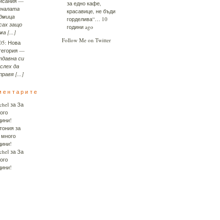
исания
—
за едно кафе,
налата
красавице, не бъди
дмица
горделива“…
10
сах защо
години ago
а [...]
Follow Me on Twitter
05:
Нова
тегория
—
давна си
слех да
правя [...]
ментарите
chel
за
За
ого
дини!
тония
за
 много
дини!
chel
за
За
ого
дини!