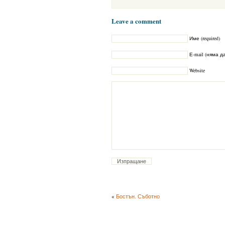
Leave a comment
Име (required)
Е-mail (няма да
Website
«
Бостън. Съботно