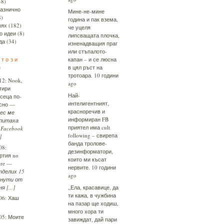
48)
азнично
Мине-не-мине
8)
година и пак взема,
ях
(182)
че уцеля
о идеи
(8)
липсващата плочка,
да
(34)
изненадващия праг
или стъпалото-
 този
капан – и се люсна
н
в цял ръст на
тротоара.
10 години
12:
Nook,
ago
тири
Най-
сеца по-
интелигентният,
сно
—
красноречив и
ес ме
информиран FB
питаха
приятел има cult
 Facebook
following – свирепа
]
банда тролове-
08:
дезинформатори,
ртия no
които ми късат
re
—
нервите.
10 години
делих 15
ago
нути от
я [...]
„Ела, красавице, да
ти кажа, в чужбина
06:
Хаш
на пазар ще ходиш,
много хора ти
05:
Моите
завиждат, дай пари