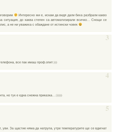
азговорим
Интересно ми е, искам да видя дали биха разбрали какво
ава ситуация, до каква степен са автоматизирали всичко… Снощи се
пис, а не ни уважиха с обаждане от истински човек
3
 телефона, все пак имаш проф.опит:)))
4
та, но тук е една снежна приказка…:)))))
5
, уви. За щастие няма да натрупа, утре температурите ще се вдигнат