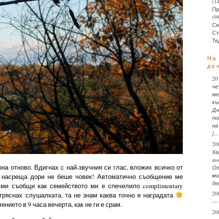
(1
Пр
(9
См
Ст
Те
На
де
20
че
ме
къ
Дн
по
на
[...
20
Ха
mo
а отново. Вдигнах с най-звучния си глас, вложих всичко от
От
ми
че насреща дори не беше човек! Автоматично съобщение ме
ден
ми съобщи как семейството ми е спечелило complimentary
20
ряснах слушалката, та не знам каква точно е наградата
—
ието в 9 часа вечерта, как не ги е срам.
20