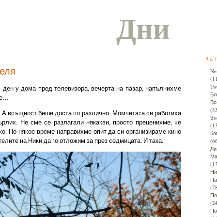
Дни
Ка
деля
Ne
(1
Twi
 ден у дома пред телевизора, вечерта на пазар, напълнихме
Бл
ме…
Вс
(3
А всъщност беше доста по-различно. Момчетата си работиха
Зн
ърлих. Не сме се разлагали някакви, просто преценихме, че
(1
ко. По някое време направихме опит да си организираме кино
Ко
телите на Ники да го отложим за през седмицата. И така.
(6
Ли
Ма
(1
Ни
Па
(7
По
(2
По