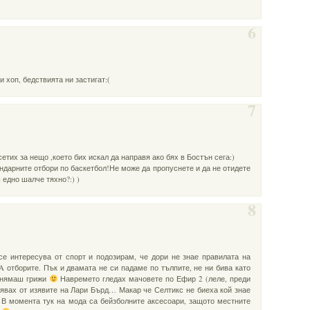
6
и хоп, бедствията ни застигат:(
7
етих за нещо ,което бих искал да направя ако бях в Бостън сега:)
ендарните отбори по баскетбол!Не може да пропуснете и да не отидете
 едно шалче тяхно?:) )
8
се интересува от спорт и подозирам, че дори не знае правилата на
A отборите. Пък и двамата не си падаме по тълпите, не ни бива като
– нямаш грижи
Навремето гледах мачовете по Ефир 2 (леле, преди
тлявах от изявите на Лари Бърд… Макар че Селтикс не биеха кой знае
В момента тук на мода са бейзболните аксесоари, защото местните