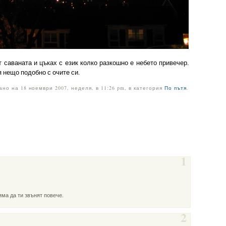
 саваната и цъках с език колко разкошно е небето привечер.
 нещо подобно с очите си.
ано на 18 ноември 2007, неделя, в 11:26 pm, в категория
По пътя
.
1
яма да ти звънят повече.
2