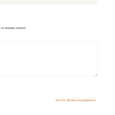
 се показва) (required)
Бостън. Битово-късунделско
»