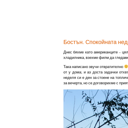
Бостън. Спокойната не
Днес бяхме като американците – цял
хладилника, взехме филм да гледа
Така написано звучи отвратително
от у дома; и аз доста задачки отхв
неделя си е ден за стоене на топлич
за вечерта, но се договорихме с прия