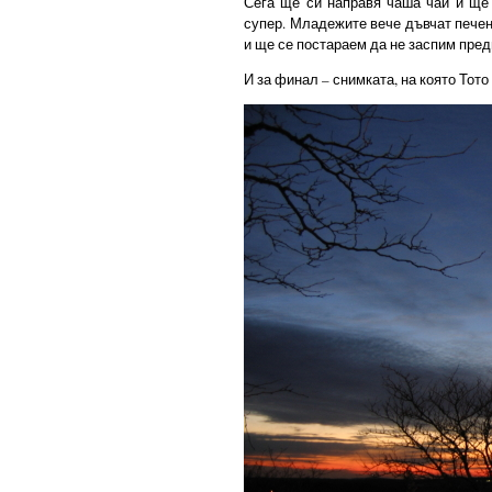
Сега ще си направя чаша чай и ще 
супер. Младежите вече дъвчат печен
и ще се постараем да не заспим пре
И за финал – снимката, на която Тото