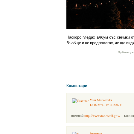
Наскоро гледах албум със снимки от
Въобще и не предполагах, че ще видя
Публикув
Коментари
Veni Markovski
12:16:29 ч., 19.11.2007 г.
ползвай
http://www.donotcall.gov/
– така н
Антония