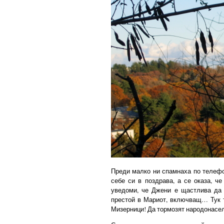
Преди малко ни спамнаха по телефон
себе си в поздрава, а се оказа, 
уведоми, че Джени е щастлива да 
престой в Мариот, включващ… Тук т
Мизерници! Да тормозят народонаселен